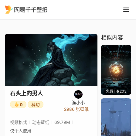
石头上的男人
精选
石头上的男人
相似内容
免费
203
Meowl
石头上的男人
渔小小
0
科幻
2986 张壁纸
视频格式
动态壁纸
69.79M
仅个人使用