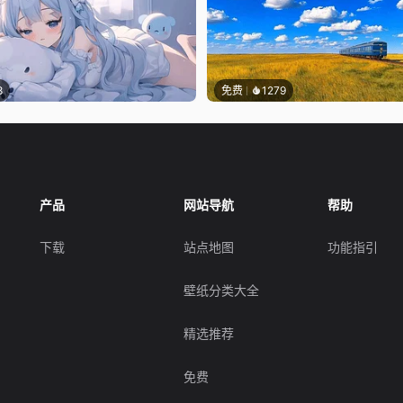
8
免费
1279
产品
网站导航
帮助
下载
站点地图
功能指引
壁纸分类大全
精选推荐
免费