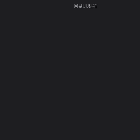
网易UU远程