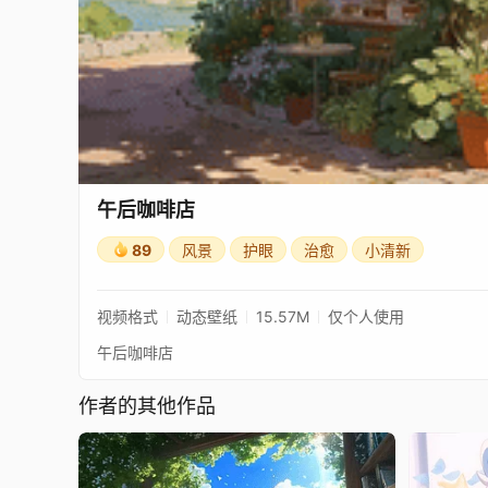
午后咖啡店
89
风景
护眼
治愈
小清新
视频格式
动态壁纸
15.57M
仅个人使用
午后咖啡店
作者的其他作品