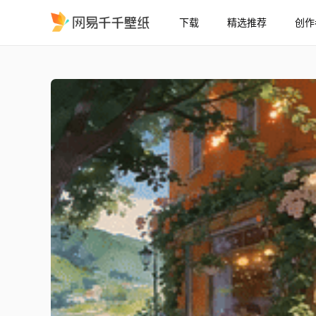
下载
精选推荐
创作
午后咖啡店
精选
午后咖啡店