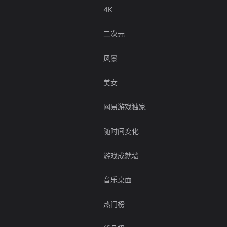
4K
二次元
风景
美女
网易游戏独家
随时间变化
游戏成就墙
音乐桌面
热门榜