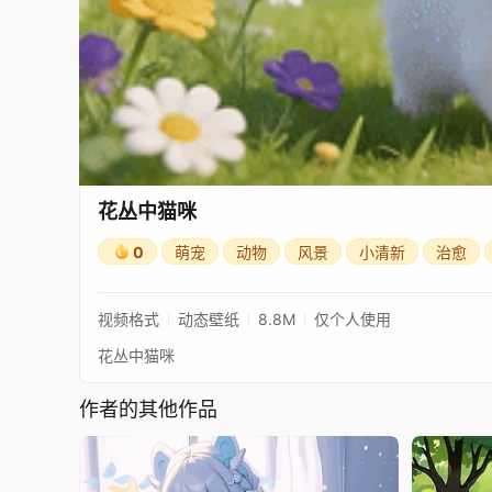
花丛中猫咪
0
萌宠
动物
风景
小清新
治愈
视频格式
动态壁纸
8.8M
仅个人使用
花丛中猫咪
作者的其他作品