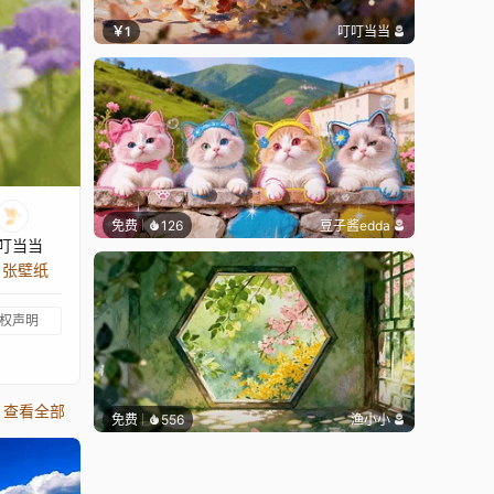
￥1
叮叮当当
免费
126
豆子酱edda
叮当当
9 张壁纸
权声明
查看全部
免费
556
渔小小