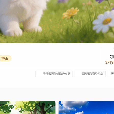
叮
护眼
371
千千壁纸的惊艳效果
调整画质和性能
版