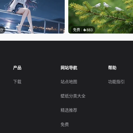
83
免费
883
产品
网站导航
帮助
下载
站点地图
功能指引
壁纸分类大全
精选推荐
免费