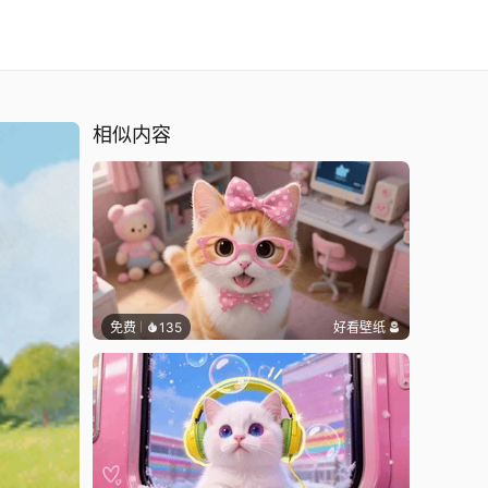
相似内容
免费
135
好看壁纸