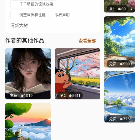
千千壁纸的惊艳效果
￥1
89
叮叮当
调整画质和性能
版权声明
清新大树
作者的其他作品
查看全部
免费
9993
叮叮
免费
1019
￥2
5611
免费
775
豆子酱e