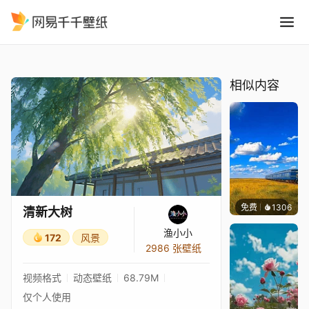
清新大树
精选
清新大树
相似内容
免费
1306
叮叮
清新大树
渔小小
172
风景
2986 张壁纸
视频格式
动态壁纸
68.79M
仅个人使用