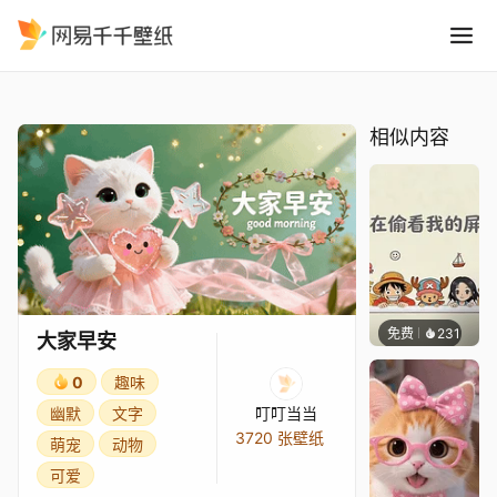
大家早安
精选
大家早安
相似内容
免费
231
渔小小
大家早安
0
趣味
幽默
文字
叮叮当当
3720 张壁纸
萌宠
动物
可爱