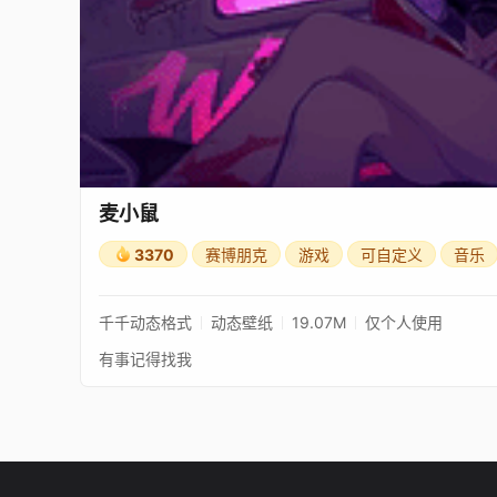
麦小鼠
3370
赛博朋克
游戏
可自定义
音乐
千千动态格式
动态壁纸
19.07M
仅个人使用
有事记得找我