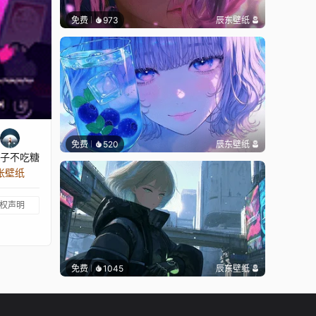
免费
973
辰东壁纸
免费
520
辰东壁纸
子不吃糖
 张壁纸
权声明
免费
1045
辰东壁纸