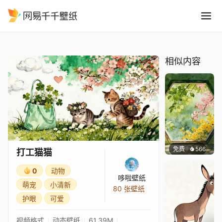
打工猫猫
精选
打工猫猫
相似内容
免费
566
渔小小
打工猫猫
0
动物
哆啦壁纸
萌宠
小清新
80 张壁纸
护眼
可爱
视频格式
动态壁纸
61.39M