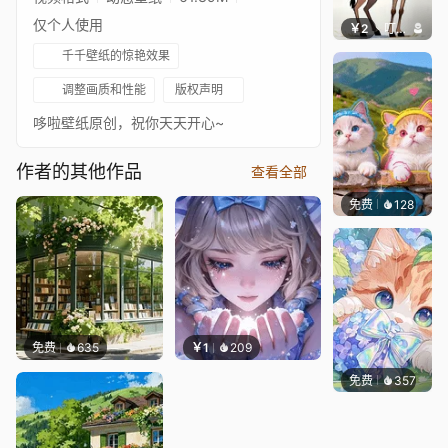
仅个人使用
￥2
叮叮当当
千千壁纸的惊艳效果
调整画质和性能
版权声明
哆啦壁纸原创，祝你天天开心~
作者的其他作品
查看全部
免费
128
豆子酱e
免费
635
￥1
209
免费
357
豆子酱e