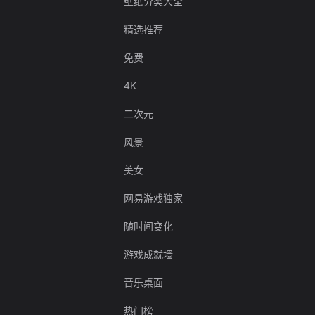
壁纸分类大全
精选推荐
免费
4K
二次元
风景
美女
网易游戏独家
随时间变化
游戏成就墙
音乐桌面
热门榜