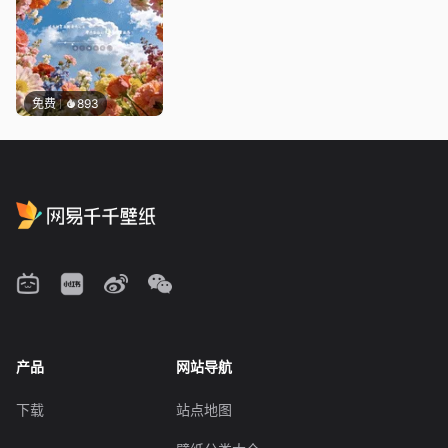
免费
893
产品
网站导航
下载
站点地图