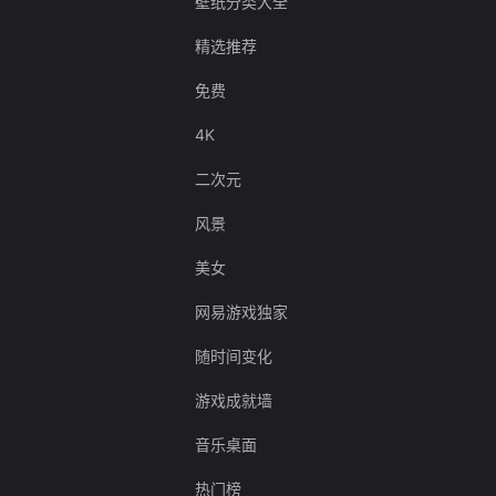
壁纸分类大全
精选推荐
免费
4K
二次元
风景
美女
网易游戏独家
随时间变化
游戏成就墙
音乐桌面
热门榜