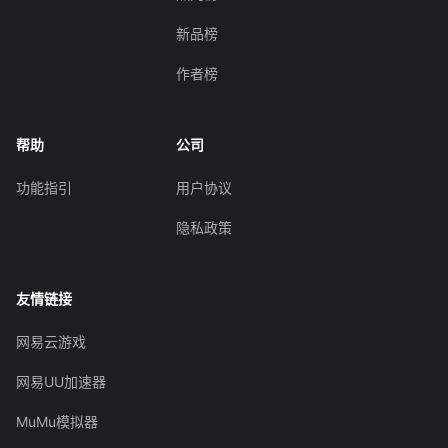
新品榜
作者榜
帮助
公司
功能指引
用户协议
隐私政策
友情链接
网易云游戏
网易UU加速器
MuMu模拟器