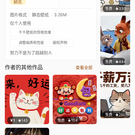
励志
免费
339
渔小小
图片格式
静态壁纸
3.26M
仅个人使用
千千壁纸的惊艳效果
调整画质和性能
版权声明
努力不是为了超越别人
免费
444
好看壁
作者的其他作品
查看全部
免费
250
渔小小
￥1
145
免费
104