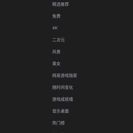
精选推荐
免费
4K
二次元
风景
美女
网易游戏独家
随时间变化
游戏成就墙
音乐桌面
热门榜