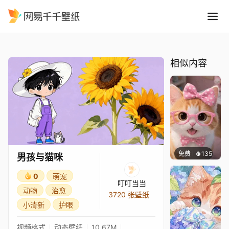
男孩与猫咪
精选
男孩与猫咪
相似内容
免费
135
好看壁
男孩与猫咪
0
萌宠
叮叮当当
动物
治愈
3720 张壁纸
小清新
护眼
视频格式
动态壁纸
10.67M