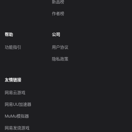
新品榜
作者榜
帮助
公司
功能指引
用户协议
隐私政策
友情链接
网易云游戏
网易UU加速器
MuMu模拟器
网易发烧游戏