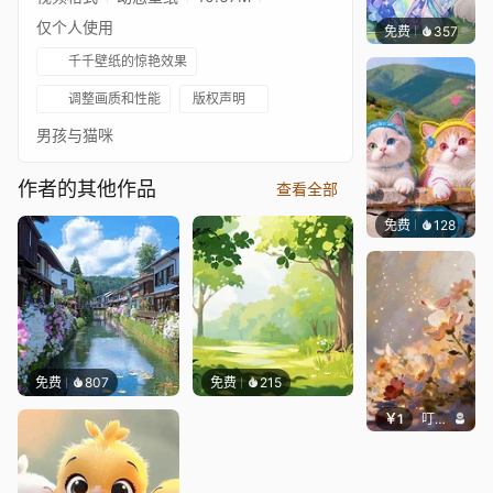
仅个人使用
免费
357
豆子酱e
千千壁纸的惊艳效果
调整画质和性能
版权声明
男孩与猫咪
作者的其他作品
查看全部
免费
128
豆子酱e
免费
807
免费
215
￥1
叮叮当当