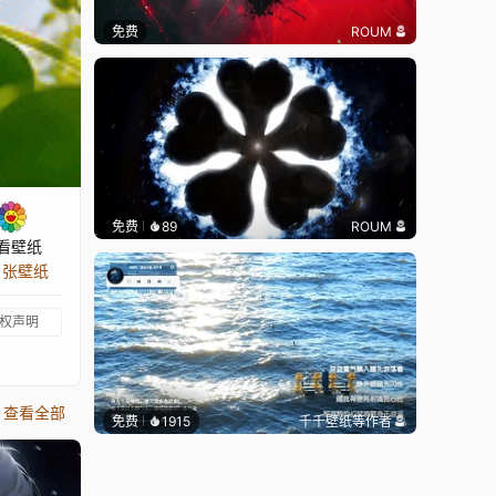
免费
ROUM
免费
89
ROUM
看壁纸
4 张壁纸
权声明
查看全部
免费
1915
千千壁纸
等作者