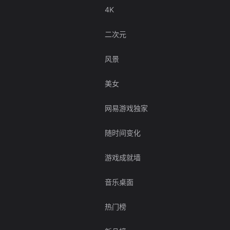
4K
二次元
风景
美女
网易游戏独家
随时间变化
游戏成就墙
音乐桌面
热门榜