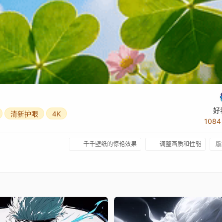
好
清新护眼
4K
108
千千壁纸的惊艳效果
调整画质和性能
版