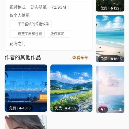
视频格式
动态壁纸
72.93M
免费
122
辰东壁
仅个人使用
千千壁纸的惊艳效果
调整画质和性能
版权声明
花海之门
作者的其他作品
查看全部
免费
1636
好看
免费
4018
免费
4559
￥1
叮叮当当