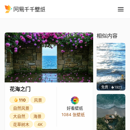
花海之门
精选
花海之门
相似内容
免费
千千壁纸
等作者
1921
花海之门
110
风景
自然风景
好看壁纸
1084 张壁纸
大自然
海景
花草树木
4K