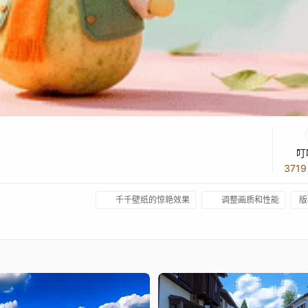
叮
371
千千壁纸的惊艳效果
调整画质和性能
版