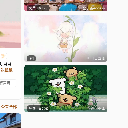
免费
128
豆子酱edda
￥1
叮叮当当
叮当当
9 张壁纸
权声明
查看全部
免费
705
渔小小