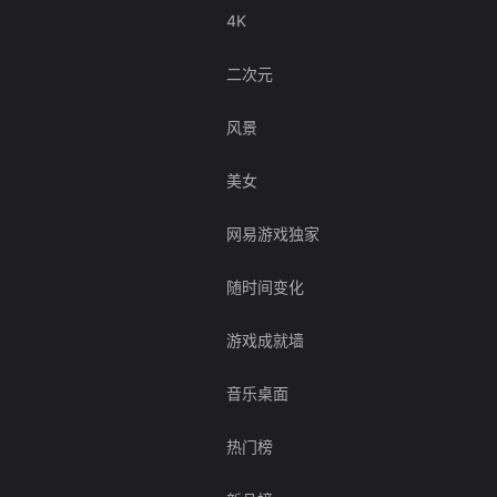
4K
二次元
风景
美女
网易游戏独家
随时间变化
游戏成就墙
音乐桌面
热门榜