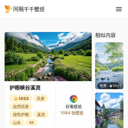
护眼峡谷溪流
精选
护眼峡谷溪流
相似内容
免费
3531
豆子酱
护眼峡谷溪流
1053
风景
自然风景
好看壁纸
1084 张壁纸
绿色护眼
溪流
山水
4K