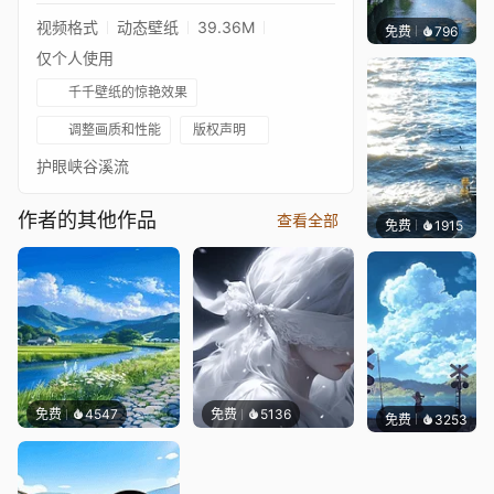
视频格式
动态壁纸
39.36M
免费
796
叮叮当
仅个人使用
千千壁纸的惊艳效果
调整画质和性能
版权声明
护眼峡谷溪流
作者的其他作品
查看全部
免费
千千壁纸
等作者
1915
免费
4547
免费
5136
免费
3253
星梦