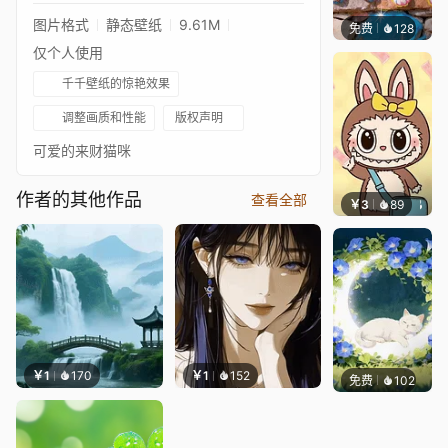
图片格式
静态壁纸
9.61M
免费
128
豆子酱e
仅个人使用
千千壁纸的惊艳效果
调整画质和性能
版权声明
可爱的来财猫咪
作者的其他作品
查看全部
￥3
89
豆子酱e
￥1
170
￥1
152
免费
102
渔小小