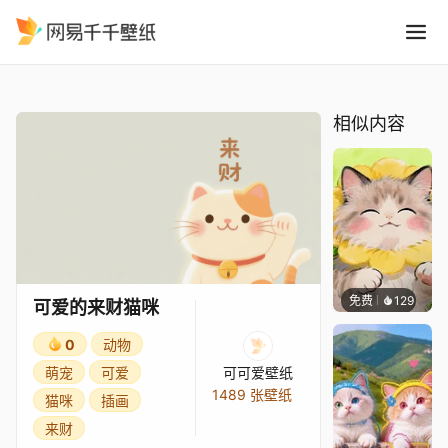
可爱的来财猫咪
精选
可爱的来财猫咪
相似内容
免费
129
渔小小
可爱的来财猫咪
0
动物
萌宠
可爱
可可爱壁纸
1489 张壁纸
猫咪
插画
来财