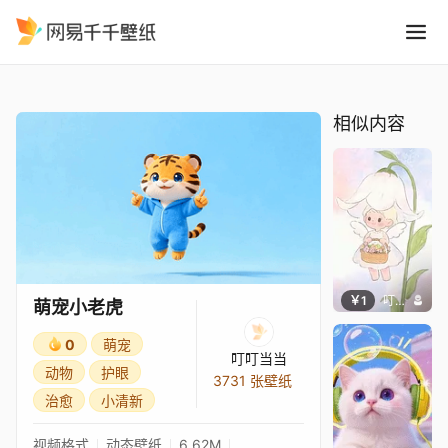
萌宠小老虎
精选
萌宠小老虎
相似内容
￥1
叮叮当当
萌宠小老虎
0
萌宠
叮叮当当
动物
护眼
3731 张壁纸
治愈
小清新
视频格式
动态壁纸
6.62M