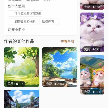
仅个人使用
免费
153
豆子酱e
千千壁纸的惊艳效果
调整画质和性能
版权声明
萌宠小老虎
作者的其他作品
查看全部
免费
271
豆子酱e
免费
215
免费
9793
免费
135
豆子酱e