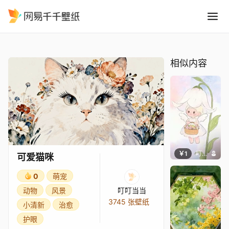
可爱猫咪
精选
可爱猫咪
相似内容
￥1
叮叮当当
可爱猫咪
0
萌宠
动物
风景
叮叮当当
3745 张壁纸
小清新
治愈
护眼