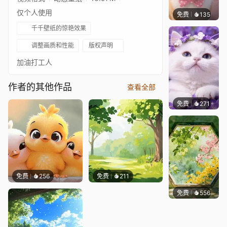
仅个人使用
免费
135
好看壁
千千壁纸的惊艳效果
调整画质和性能
版权声明
加油打工人
作者的其他作品
查看全部
免费
271
豆子酱e
免费
256
免费
211
免费
556
渔小小