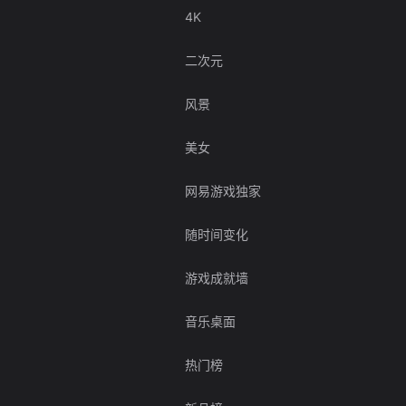
4K
二次元
风景
美女
网易游戏独家
随时间变化
游戏成就墙
音乐桌面
热门榜