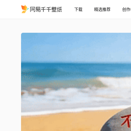
下载
精选推荐
创作
不负昭华砥砺前行
精选
不负昭华砥砺前行