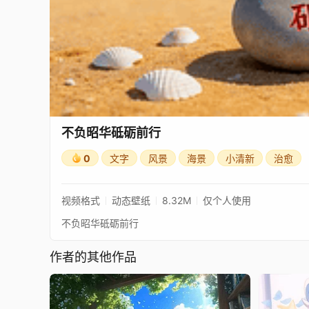
不负昭华砥砺前行
0
文字
风景
海景
小清新
治愈
视频格式
动态壁纸
8.32M
仅个人使用
不负昭华砥砺前行
作者的其他作品