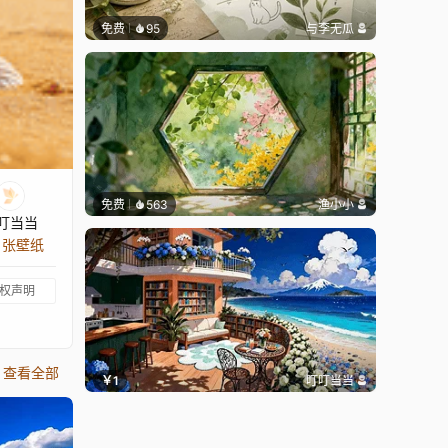
免费
95
与李无瓜
免费
563
渔小小
叮当当
0 张壁纸
权声明
查看全部
￥1
叮叮当当