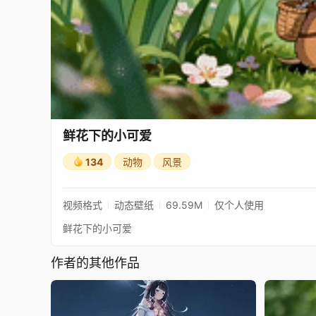
鲜花下的小可爱
134
动物
风景
视频格式
动态壁纸
69.59M
仅个人使用
鲜花下的小可爱
作者的其他作品