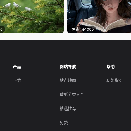
10
免费
1009
产品
网站导航
帮助
下载
站点地图
功能指引
壁纸分类大全
精选推荐
免费