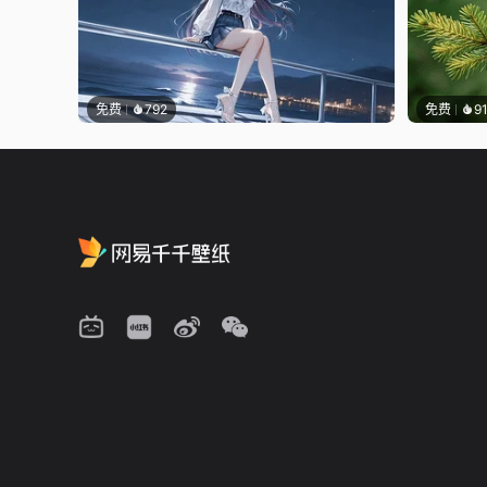
免费
792
免费
9