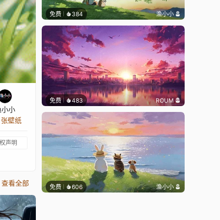
免费
384
渔小小
免费
483
ROUM
渔小小
6 张壁纸
权声明
查看全部
免费
606
渔小小