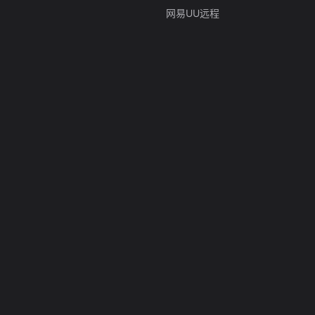
网易UU远程