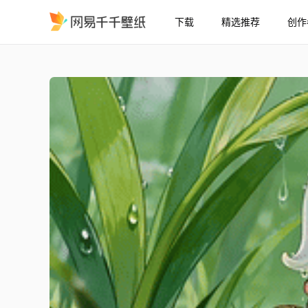
下载
精选推荐
创作
鲜花下的小可爱
精选
鲜花下的小可爱