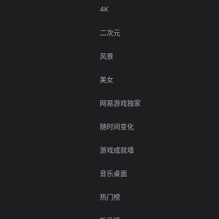
4K
二次元
风景
美女
网易游戏独家
随时间变化
游戏成就墙
音乐桌面
热门榜