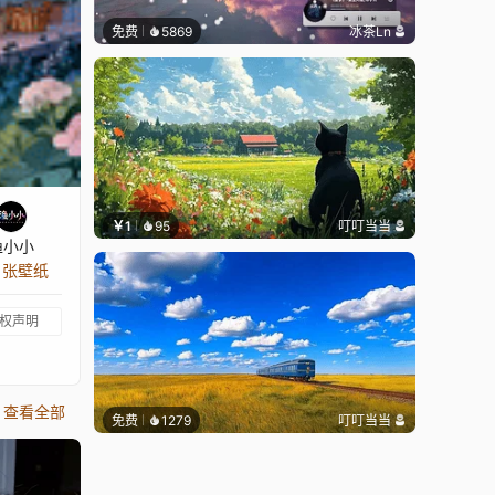
免费
5869
冰茶Ln
￥1
95
叮叮当当
渔小小
9 张壁纸
权声明
查看全部
免费
1279
叮叮当当