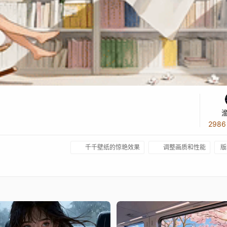
298
千千壁纸的惊艳效果
调整画质和性能
版