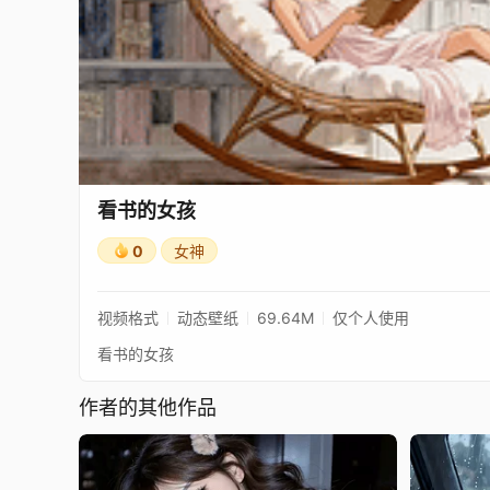
看书的女孩
0
女神
视频格式
动态壁纸
69.64M
仅个人使用
看书的女孩
作者的其他作品