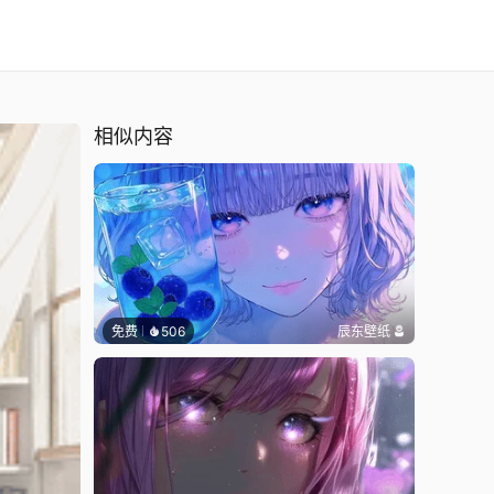
相似内容
免费
506
辰东壁纸