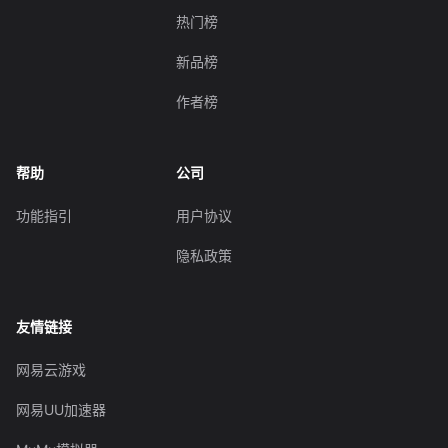
热门榜
新品榜
作者榜
帮助
公司
功能指引
用户协议
隐私政策
友情链接
网易云游戏
网易UU加速器