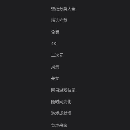
壁纸分类大全
精选推荐
免费
4K
二次元
风景
美女
网易游戏独家
随时间变化
游戏成就墙
音乐桌面