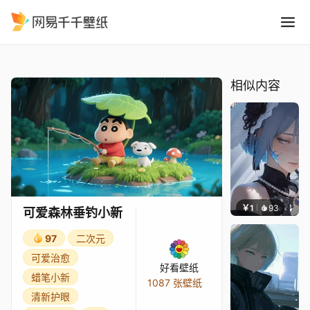
可爱森林垂钓小新
精选
可爱森林垂钓小新
相似内容
￥1
93
辰东壁
可爱森林垂钓小新
97
二次元
可爱治愈
好看壁纸
蜡笔小新
1087 张壁纸
清新护眼