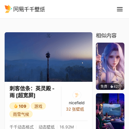
刺客信条：英灵殿 - 雨 超宽屏
精选
刺客信条：英灵殿 - 雨 [超宽屏]
相似内容
免费
427
好看壁
刺客信条：英灵殿 -
雨 [超宽屏]
nicefield
109
游戏
32 张壁纸
雨雪气候
千千动态格式
动态壁纸
16.92M