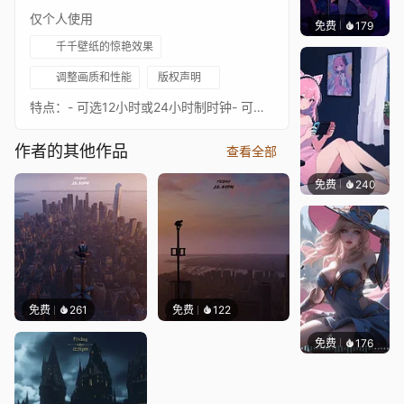
仅个人使用
免费
179
𝑬𝒗𝒆𝑾𝒊𝒏
千千壁纸的惊艳效果
调整画质和性能
版权声明
特点：- 可选12小时或24小时制时钟- 可选雨天效果- 可选鸟鸣- 可选环境音效- 来自Assassin's Creed Valhalla的音乐- 深度视差效果基于我在Assassin's Creed Valhalla中截取的截图。
作者的其他作品
查看全部
免费
240
好看壁
免费
261
免费
122
免费
176
｡✧Ma