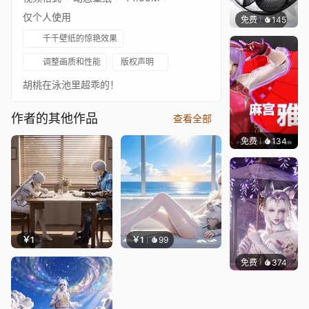
仅个人使用
免费
145
搬搬
千千壁纸的惊艳效果
调整画质和性能
版权声明
胡桃在泳池里超乖的！
作者的其他作品
查看全部
免费
134
搬搬
￥1
￥1
99
免费
374
戈薇