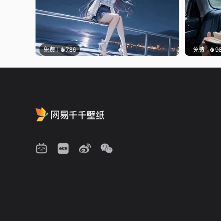
免费
786
免费
9