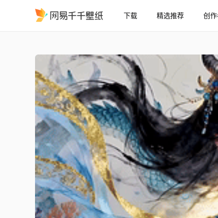
下载
精选推荐
创作
气质美人
精选
气质美人