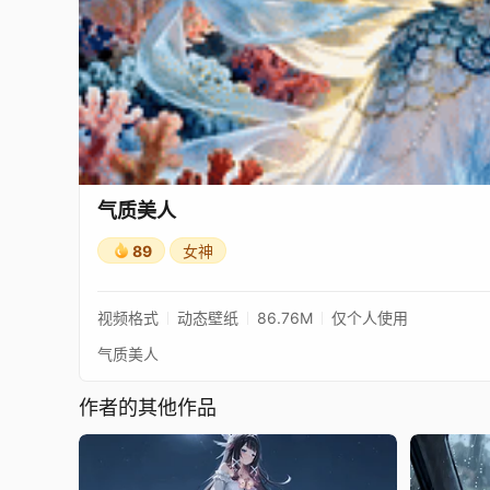
气质美人
89
女神
视频格式
动态壁纸
86.76M
仅个人使用
气质美人
作者的其他作品