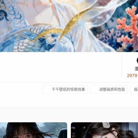
297
千千壁纸的惊艳效果
调整画质和性能
版