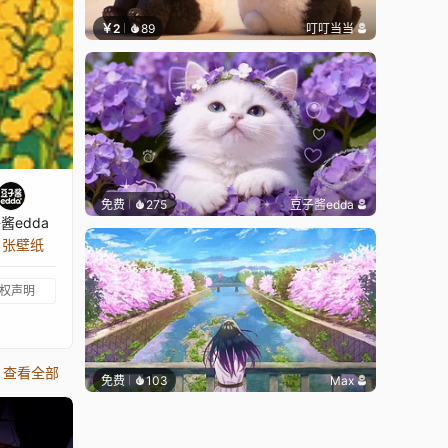
￥2
89
叮叮当当
免费
275
豆子酱edda
酱edda
5 张壁纸
权声明
查看全部
免费
103
Max