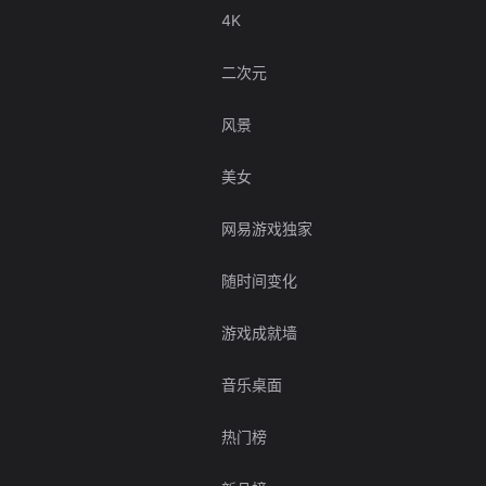
4K
二次元
风景
美女
网易游戏独家
随时间变化
游戏成就墙
音乐桌面
热门榜