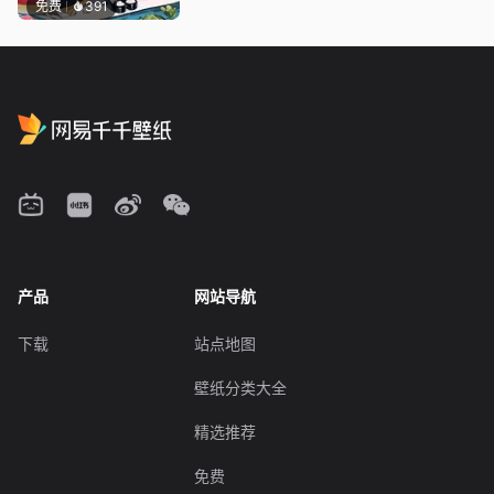
免费
391
产品
网站导航
下载
站点地图
壁纸分类大全
精选推荐
免费