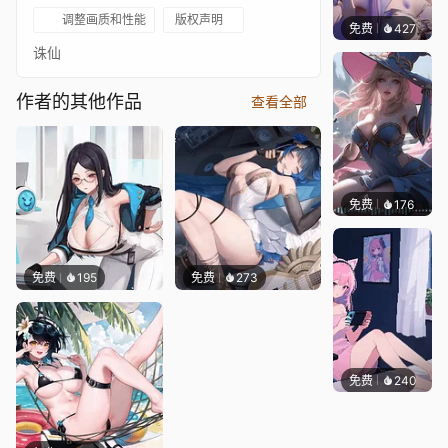
调整画质和性能
版权声明
免费
427
好看壁
诛仙
作者的其他作品
查看全部
免费
176
｡✧Ma
免费
195
免费
273
免费
240
好看壁