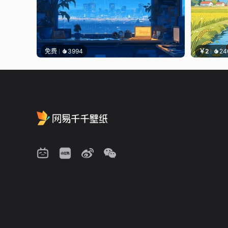
免费
3994
￥2
24