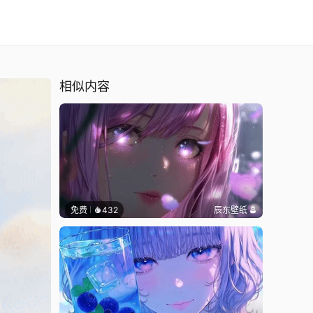
相似内容
免费
432
辰东壁纸