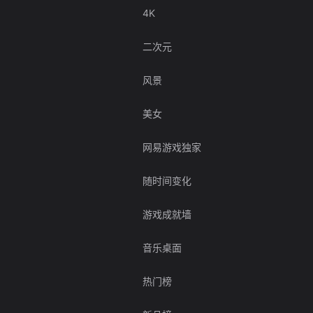
4K
二次元
风景
美女
网易游戏独家
随时间变化
游戏成就墙
音乐桌面
热门榜