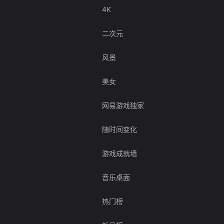
4K
二次元
风景
美女
网易游戏独家
随时间变化
游戏成就墙
音乐桌面
热门榜