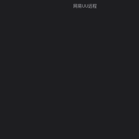
网易UU远程