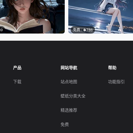
89
免费
786
产品
网站导航
帮助
下载
站点地图
功能指引
壁纸分类大全
精选推荐
免费