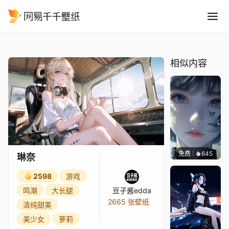
琳奈
精选
琳奈
相似内容
免费
645
星梦
琳奈
2598
游戏
鸣潮
大长腿
豆子酱edda
2665 张壁纸
清纯甜美
美少女
萝莉