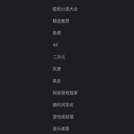
壁纸分类大全
精选推荐
免费
4K
二次元
风景
美女
网易游戏独家
随时间变化
游戏成就墙
音乐桌面