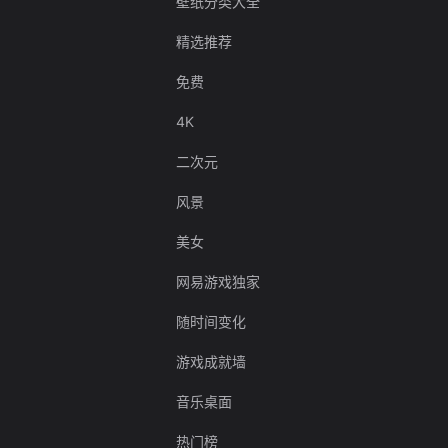
壁纸分类大全
精选推荐
免费
4K
二次元
风景
美女
网易游戏独家
随时间变化
游戏成就墙
音乐桌面
热门榜