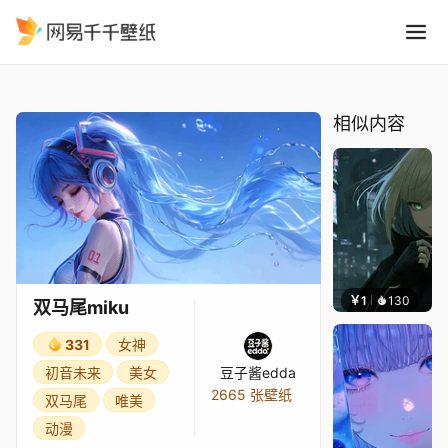
双马尾miku
精选
双马尾miku
相似内容
￥1
130
辰东
双马尾miku
331
女神
初音未来
美女
豆子酱edda
2665 张壁纸
双马尾
唯美
动漫