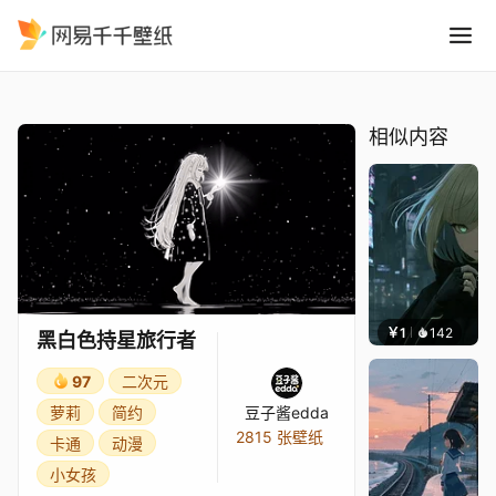
黑白色持星旅行者
精选
黑白色持星旅行者
相似内容
￥1
142
辰东壁
黑白色持星旅行者
97
二次元
萝莉
简约
豆子酱edda
2815 张壁纸
卡通
动漫
小女孩