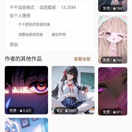
千千动态格式
动态壁纸
13.25M
免费
1961
辰东壁
仅个人使用
千千壁纸的惊艳效果
调整画质和性能
版权声明
原创
作者的其他作品
查看全部
免费
769
豆子酱e
免费
3.8万
￥2
2991
免费
973
辰东壁