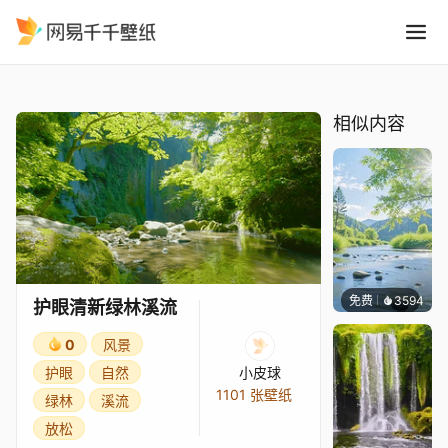
护眼清新绿林溪流
精选
护眼清新绿林溪流
相似内容
免费
3594
豆子酱
护眼清新绿林溪流
0
风景
护眼
自然
小皮球
1101 张壁纸
绿林
溪流
放松