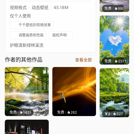
视频格式
动态壁纸
45.18M
免费
990
小皮球
仅个人使用
千千壁纸的惊艳效果
调整画质和性能
版权声明
护眼清新绿林溪流
作者的其他作品
查看全部
免费
3571
豆子酱
免费
1421
免费
262
￥2
327
小皮