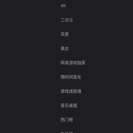
4K
二次元
风景
美女
网易游戏独家
随时间变化
游戏成就墙
音乐桌面
热门榜