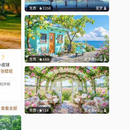
免费
3256
星梦
免费
449
豆子酱edda
小皮球
1 张壁纸
权声明
查看全部
免费
134
豆子酱edda