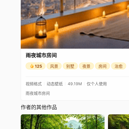
雨夜城市房间
125
风景
别墅
夜景
房间
治愈
视频格式
动态壁纸
49.19M
仅个人使用
雨夜城市房间
作者的其他作品