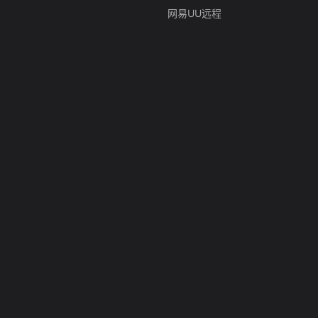
网易UU远程