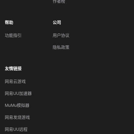
作者榜
帮助
公司
功能指引
用户协议
隐私政策
友情链接
网易云游戏
网易UU加速器
MuMu模拟器
网易发烧游戏
网易UU远程