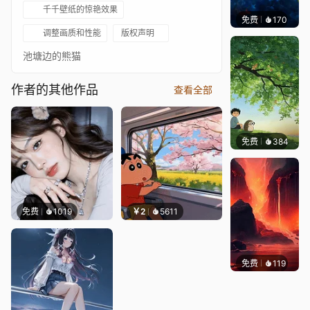
千千壁纸的惊艳效果
免费
170
Max
调整画质和性能
版权声明
池塘边的熊猫
作者的其他作品
查看全部
免费
384
渔小小
免费
1019
￥2
5611
免费
119
zKUR