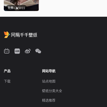
免费
1022
产品
网站导航
下载
站点地图
壁纸分类大全
精选推荐