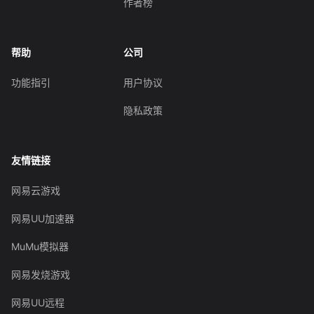
作者榜
帮助
公司
功能指引
用户协议
隐私政策
友情链接
网易云游戏
网易UU加速器
MuMu模拟器
网易发烧游戏
网易UU远程