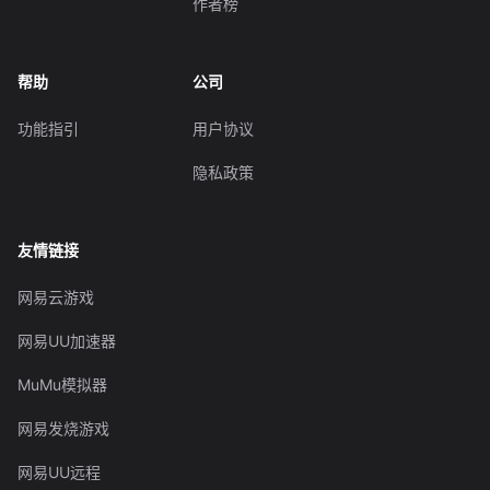
作者榜
帮助
公司
功能指引
用户协议
隐私政策
友情链接
网易云游戏
网易UU加速器
MuMu模拟器
网易发烧游戏
网易UU远程