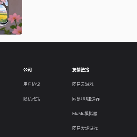
公司
友情链接
用户协议
网易云游戏
隐私政策
网易UU加速器
MuMu模拟器
网易发烧游戏