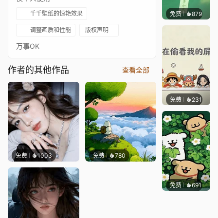
千千壁纸的惊艳效果
免费
879
好看壁
调整画质和性能
版权声明
万事OK
作者的其他作品
查看全部
免费
231
渔小小
免费
1003
免费
780
免费
691
渔小小