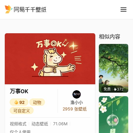
万事OK
精选
万事OK
相似内容
免费
372
渔小小
万事OK
92
动物
渔小小
2959 张壁纸
可自定义
视频格式
动态壁纸
71.06M
仅个人使用