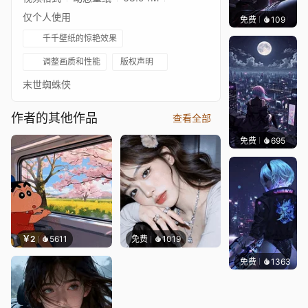
仅个人使用
免费
109
Kyllar
千千壁纸的惊艳效果
调整画质和性能
版权声明
末世蜘蛛侠
作者的其他作品
查看全部
免费
695
鲨鲨啊
￥2
5611
免费
1019
免费
1363
Bewi