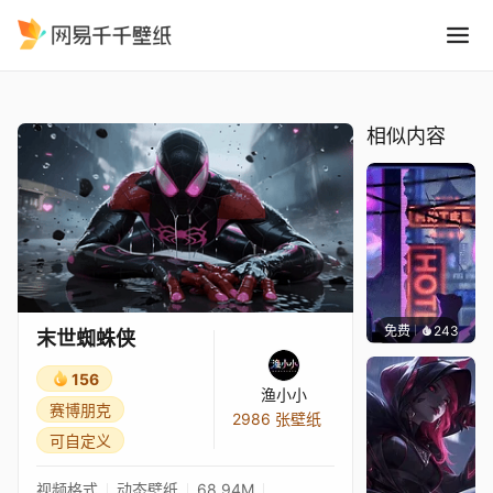
末世蜘蛛侠
精选
末世蜘蛛侠
相似内容
免费
243
鲨鲨啊
末世蜘蛛侠
156
渔小小
赛博朋克
2986 张壁纸
可自定义
视频格式
动态壁纸
68.94M