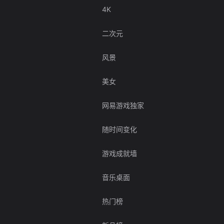
4K
二次元
风景
美女
网易游戏独家
随时间变化
游戏成就墙
音乐桌面
热门榜