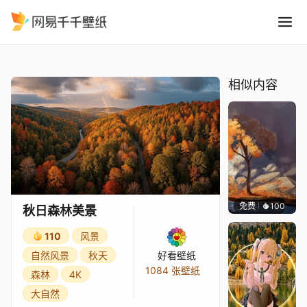
秋日森林美景
精选
秋日森林美景
相似内容
免费
100
Max
秋日森林美景
110
风景
自然风景
秋天
好看壁纸
1084 张壁纸
森林
4K
大自然