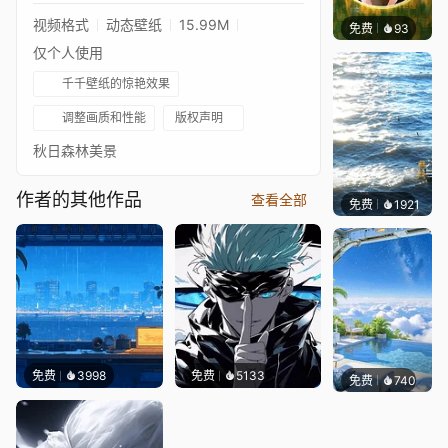
视频格式
动态壁纸
15.99M
免费
93
S37
仅个人使用
千千壁纸的惊艳效果
调整画质和性能
版权声明
秋日森林美景
作者的其他作品
查看全部
免费
千千壁纸
等作者
1921
免费
3998
免费
5133
免费
740
豆子酱e