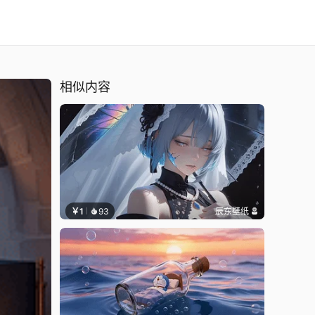
相似内容
￥1
93
辰东壁纸