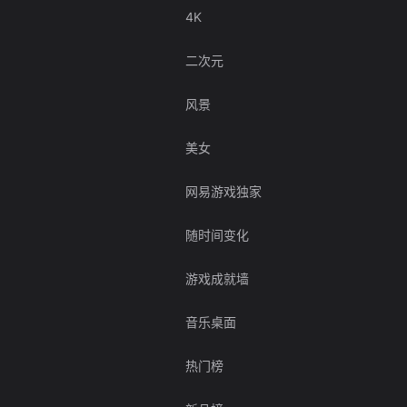
4K
二次元
风景
美女
网易游戏独家
随时间变化
游戏成就墙
音乐桌面
热门榜