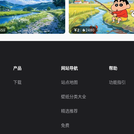
559
￥2
2480
产品
网站导航
帮助
下载
站点地图
功能指引
壁纸分类大全
精选推荐
免费