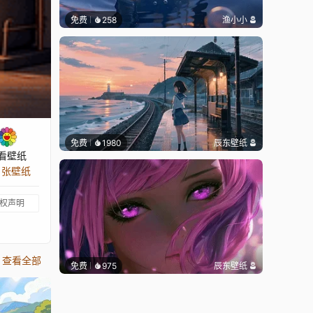
免费
258
渔小小
免费
1980
辰东壁纸
看壁纸
4 张壁纸
权声明
查看全部
免费
975
辰东壁纸