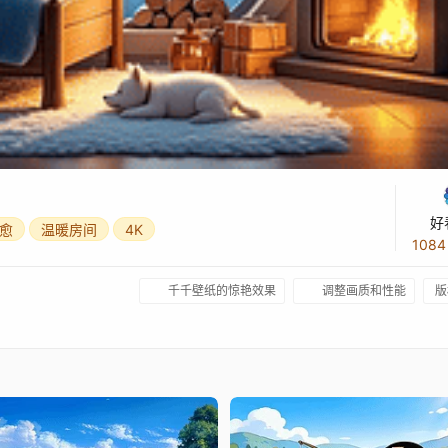
好
愈
温暖房间
4K
108
千千壁纸的惊艳效果
调整画质和性能
版