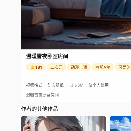
温暖雪夜卧室房间
181
二次元
动漫卡通
哆啦A梦
可爱治
视频格式
动态壁纸
13.63M
仅个人使用
温暖雪夜卧室房间
作者的其他作品