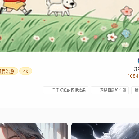
好
可爱治愈
4k
108
千千壁纸的惊艳效果
调整画质和性能
版