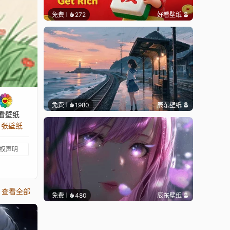
免费
272
好看壁纸
免费
1980
辰东壁纸
看壁纸
4 张壁纸
权声明
查看全部
免费
480
辰东壁纸