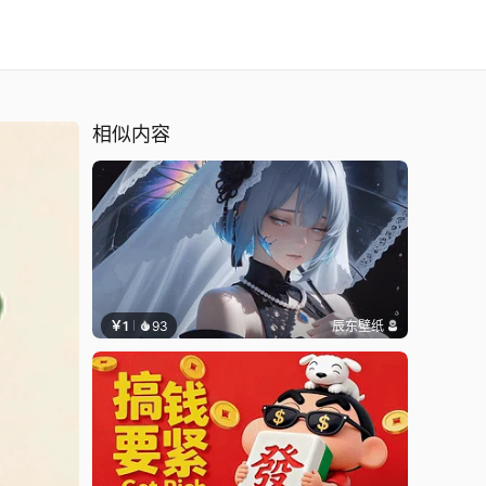
相似内容
￥1
93
辰东壁纸