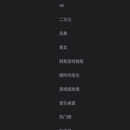
4K
二次元
风景
美女
网易游戏独家
随时间变化
游戏成就墙
音乐桌面
热门榜